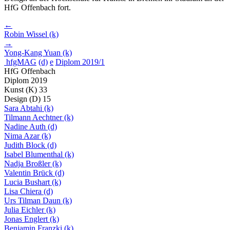
HfG Offenbach fort.
←
Robin Wissel
(k)
→
Yong-Kang Yuan
(k)
hfgMAG
(d)
e
Diplom 2019/1
HfG Offenbach
Diplom 2019
Kunst
(K)
33
Design
(D)
15
Sara Abtahi
(k)
Tilmann Aechtner
(k)
Nadine Auth
(d)
Nima Azar
(k)
Judith Block
(d)
Isabel Blumenthal
(k)
Nadja Broßler
(k)
Valentin Brück
(d)
Lucia Bushart
(k)
Lisa Chiera
(d)
Urs Tilman Daun
(k)
Julia Eichler
(k)
Jonas Englert
(k)
Benjamin Franzki
(k)