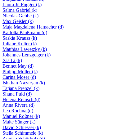
Laura Jil Fugger
(k)
Salma Gabriel
(k)
Nicolas Gebbe
(k)
Max Geisler
(k)
Maja Magdalena Hamacher
(d)
Karlotta Klußmann
(d)
Saskia Krauss
(k)
Juliane Kutter
(k)
Matthias Lawetzky
(k)
Johannes Lenzgeiger
(k)
Xia Li
(k)
Bennet May
(d)
Philipp Möller
(k)
Carina Moser
(d)
Ishkhan Nazaryan
(k)
Tatjana Prenzel
(k)
Shana Puid
(d)
Helena Reinsch
(d)
Anna Rivera
(d)
Lea Rochna
(d)
Manuel Roßner
(k)
Malte Sänger
(k)
David Schiesser
(k)
Stella Schimmele
(k)
Annika Schürholz
(d)