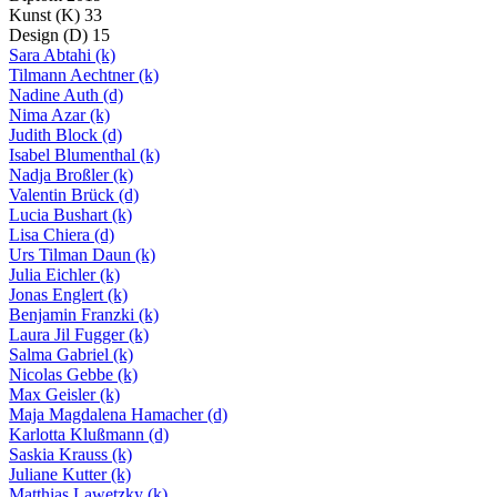
Kunst
(K)
33
Design
(D)
15
Sara Abtahi
(k)
Tilmann Aechtner
(k)
Nadine Auth
(d)
Nima Azar
(k)
Judith Block
(d)
Isabel Blumenthal
(k)
Nadja Broßler
(k)
Valentin Brück
(d)
Lucia Bushart
(k)
Lisa Chiera
(d)
Urs Tilman Daun
(k)
Julia Eichler
(k)
Jonas Englert
(k)
Benjamin Franzki
(k)
Laura Jil Fugger
(k)
Salma Gabriel
(k)
Nicolas Gebbe
(k)
Max Geisler
(k)
Maja Magdalena Hamacher
(d)
Karlotta Klußmann
(d)
Saskia Krauss
(k)
Juliane Kutter
(k)
Matthias Lawetzky
(k)