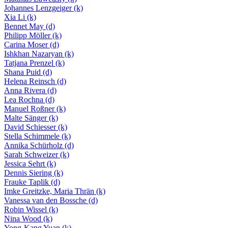
Johannes Lenzgeiger
(k)
Xia Li
(k)
Bennet May
(d)
Philipp Möller
(k)
Carina Moser
(d)
Ishkhan Nazaryan
(k)
Tatjana Prenzel
(k)
Shana Puid
(d)
Helena Reinsch
(d)
Anna Rivera
(d)
Lea Rochna
(d)
Manuel Roßner
(k)
Malte Sänger
(k)
David Schiesser
(k)
Stella Schimmele
(k)
Annika Schürholz
(d)
Sarah Schweizer
(k)
Jessica Sehrt
(k)
Dennis Siering
(k)
Frauke Taplik
(d)
Imke Greitzke, Maria Thrän
(k)
Vanessa van den Bossche
(d)
Robin Wissel
(k)
Nina Wood
(k)
Yong-Kang Yuan
(k)